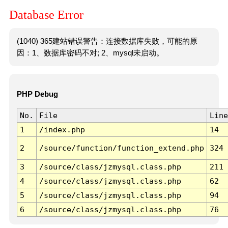
Database Error
(1040) 365建站错误警告：连接数据库失败，可能的原
因：1、数据库密码不对; 2、mysql未启动。
PHP Debug
No.
File
Line
1
/index.php
14
2
/source/function/function_extend.php
324
3
/source/class/jzmysql.class.php
211
4
/source/class/jzmysql.class.php
62
5
/source/class/jzmysql.class.php
94
6
/source/class/jzmysql.class.php
76