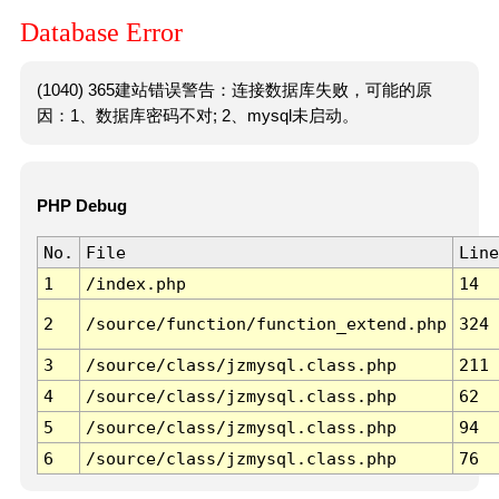
Database Error
(1040) 365建站错误警告：连接数据库失败，可能的原
因：1、数据库密码不对; 2、mysql未启动。
PHP Debug
No.
File
Line
1
/index.php
14
2
/source/function/function_extend.php
324
3
/source/class/jzmysql.class.php
211
4
/source/class/jzmysql.class.php
62
5
/source/class/jzmysql.class.php
94
6
/source/class/jzmysql.class.php
76