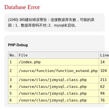
Database Error
(1040) 365建站错误警告：连接数据库失败，可能的原
因：1、数据库密码不对; 2、mysql未启动。
PHP Debug
No.
File
Line
1
/index.php
14
2
/source/function/function_extend.php
324
3
/source/class/jzmysql.class.php
211
4
/source/class/jzmysql.class.php
62
5
/source/class/jzmysql.class.php
94
6
/source/class/jzmysql.class.php
76