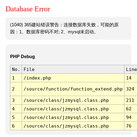
Database Error
(1040) 365建站错误警告：连接数据库失败，可能的原
因：1、数据库密码不对; 2、mysql未启动。
PHP Debug
No.
File
Line
1
/index.php
14
2
/source/function/function_extend.php
324
3
/source/class/jzmysql.class.php
211
4
/source/class/jzmysql.class.php
62
5
/source/class/jzmysql.class.php
94
6
/source/class/jzmysql.class.php
76