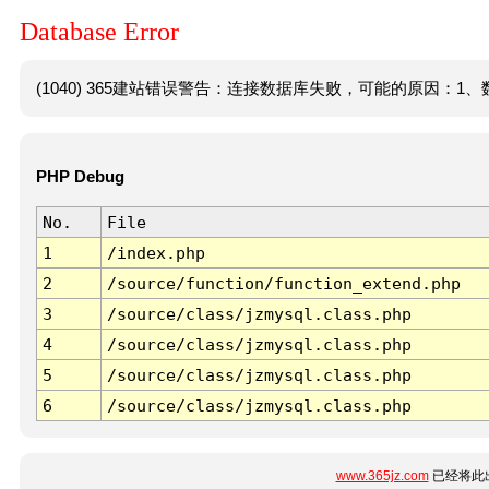
Database Error
(1040) 365建站错误警告：连接数据库失败，可能的原因：1、数
PHP Debug
No.
File
1
/index.php
2
/source/function/function_extend.php
3
/source/class/jzmysql.class.php
4
/source/class/jzmysql.class.php
5
/source/class/jzmysql.class.php
6
/source/class/jzmysql.class.php
www.365jz.com
已经将此