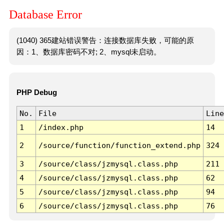
Database Error
(1040) 365建站错误警告：连接数据库失败，可能的原
因：1、数据库密码不对; 2、mysql未启动。
PHP Debug
No.
File
Line
1
/index.php
14
2
/source/function/function_extend.php
324
3
/source/class/jzmysql.class.php
211
4
/source/class/jzmysql.class.php
62
5
/source/class/jzmysql.class.php
94
6
/source/class/jzmysql.class.php
76