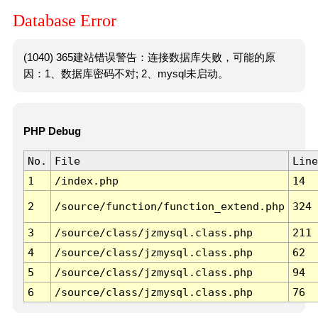
Database Error
(1040) 365建站错误警告：连接数据库失败，可能的原
因：1、数据库密码不对; 2、mysql未启动。
PHP Debug
No.
File
Line
1
/index.php
14
2
/source/function/function_extend.php
324
3
/source/class/jzmysql.class.php
211
4
/source/class/jzmysql.class.php
62
5
/source/class/jzmysql.class.php
94
6
/source/class/jzmysql.class.php
76