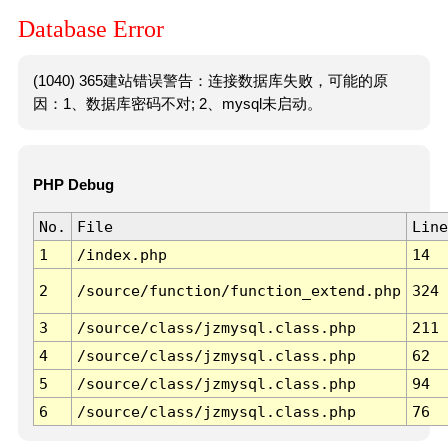
Database Error
(1040) 365建站错误警告：连接数据库失败，可能的原
因：1、数据库密码不对; 2、mysql未启动。
PHP Debug
No.
File
Line
1
/index.php
14
2
/source/function/function_extend.php
324
3
/source/class/jzmysql.class.php
211
4
/source/class/jzmysql.class.php
62
5
/source/class/jzmysql.class.php
94
6
/source/class/jzmysql.class.php
76