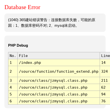
Database Error
(1040) 365建站错误警告：连接数据库失败，可能的原
因：1、数据库密码不对; 2、mysql未启动。
PHP Debug
No.
File
Line
1
/index.php
14
2
/source/function/function_extend.php
324
3
/source/class/jzmysql.class.php
211
4
/source/class/jzmysql.class.php
62
5
/source/class/jzmysql.class.php
94
6
/source/class/jzmysql.class.php
76