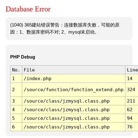
Database Error
(1040) 365建站错误警告：连接数据库失败，可能的原
因：1、数据库密码不对; 2、mysql未启动。
PHP Debug
No.
File
Line
1
/index.php
14
2
/source/function/function_extend.php
324
3
/source/class/jzmysql.class.php
211
4
/source/class/jzmysql.class.php
62
5
/source/class/jzmysql.class.php
94
6
/source/class/jzmysql.class.php
76