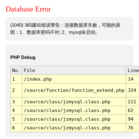
Database Error
(1040) 365建站错误警告：连接数据库失败，可能的原
因：1、数据库密码不对; 2、mysql未启动。
PHP Debug
No.
File
Line
1
/index.php
14
2
/source/function/function_extend.php
324
3
/source/class/jzmysql.class.php
211
4
/source/class/jzmysql.class.php
62
5
/source/class/jzmysql.class.php
94
6
/source/class/jzmysql.class.php
76