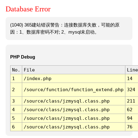
Database Error
(1040) 365建站错误警告：连接数据库失败，可能的原
因：1、数据库密码不对; 2、mysql未启动。
PHP Debug
No.
File
Line
1
/index.php
14
2
/source/function/function_extend.php
324
3
/source/class/jzmysql.class.php
211
4
/source/class/jzmysql.class.php
62
5
/source/class/jzmysql.class.php
94
6
/source/class/jzmysql.class.php
76