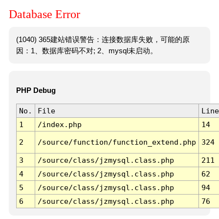
Database Error
(1040) 365建站错误警告：连接数据库失败，可能的原
因：1、数据库密码不对; 2、mysql未启动。
PHP Debug
No.
File
Line
1
/index.php
14
2
/source/function/function_extend.php
324
3
/source/class/jzmysql.class.php
211
4
/source/class/jzmysql.class.php
62
5
/source/class/jzmysql.class.php
94
6
/source/class/jzmysql.class.php
76