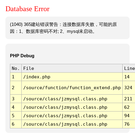
Database Error
(1040) 365建站错误警告：连接数据库失败，可能的原
因：1、数据库密码不对; 2、mysql未启动。
PHP Debug
No.
File
Line
1
/index.php
14
2
/source/function/function_extend.php
324
3
/source/class/jzmysql.class.php
211
4
/source/class/jzmysql.class.php
62
5
/source/class/jzmysql.class.php
94
6
/source/class/jzmysql.class.php
76