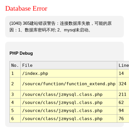
Database Error
(1040) 365建站错误警告：连接数据库失败，可能的原
因：1、数据库密码不对; 2、mysql未启动。
PHP Debug
No.
File
Line
1
/index.php
14
2
/source/function/function_extend.php
324
3
/source/class/jzmysql.class.php
211
4
/source/class/jzmysql.class.php
62
5
/source/class/jzmysql.class.php
94
6
/source/class/jzmysql.class.php
76