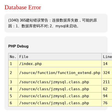
Database Error
(1040) 365建站错误警告：连接数据库失败，可能的原
因：1、数据库密码不对; 2、mysql未启动。
PHP Debug
No.
File
Line
1
/index.php
14
2
/source/function/function_extend.php
324
3
/source/class/jzmysql.class.php
211
4
/source/class/jzmysql.class.php
62
5
/source/class/jzmysql.class.php
94
6
/source/class/jzmysql.class.php
76