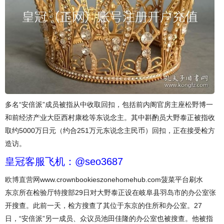
多名“安倍派”成员被指从中收取回扣，包括前内阁官房主座松野博一
和前经济产业大臣西村康稔等东说念主。其中斟酌员大野泰正被指收
取约5000万日元（约合251万元东说念主民币）回扣，正在接受检方
造访。
皇冠客服飞机：@seo3687
欧博直营网
www.crownbookieszonehomehub.com菠菜平台刷水
东京所在检验厅特搜部29日对大野泰正设在岐阜县羽岛市的办公室张
开搜查。此前一天，检方搜查了其位于东京的住所和办公室。27
日，“安倍派”另一成员、众议员池田佳隆的办公室也被搜查。他被指