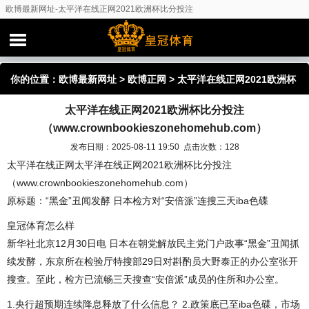
欧博最新网址-太平洋在线正网2021欧洲杯比分投注
（www.crownbookieszonehomehub.com）
你的位置：
欧博最新网址
>
欧博正网
> 太平洋在线正网2021欧洲杯
太平洋在线正网2021欧洲杯比分投注
比分投注（www.crownbookieszonehomehub.com）
（www.crownbookieszonehomehub.com）
发布日期：2025-08-11 19:50 点击次数：128
太平洋在线正网太平洋在线正网2021欧洲杯比分投注
（www.crownbookieszonehomehub.com）
原标题：“黑金”丑闻发酵 日本检方对“安倍派”连搜三天iba色碟
皇冠体育怎么样
新华社北京12月30日电 日本在朝党解放民主党门户政事“黑金”丑闻抓
续发酵，东京所在检验厅特搜部29日对斟酌员大野泰正的办公室张开
搜查。至此，检方已流畅三天搜查“安倍派”成员的住所和办公室。
1.央行超预期连续降息释放了什么信息？ 2.政策底已至iba色碟，市场