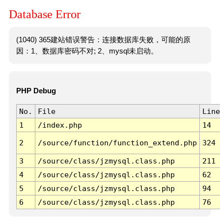
Database Error
(1040) 365建站错误警告：连接数据库失败，可能的原
因：1、数据库密码不对; 2、mysql未启动。
PHP Debug
No.
File
Line
1
/index.php
14
2
/source/function/function_extend.php
324
3
/source/class/jzmysql.class.php
211
4
/source/class/jzmysql.class.php
62
5
/source/class/jzmysql.class.php
94
6
/source/class/jzmysql.class.php
76