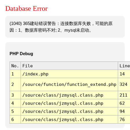
Database Error
(1040) 365建站错误警告：连接数据库失败，可能的原
因：1、数据库密码不对; 2、mysql未启动。
PHP Debug
No.
File
Line
1
/index.php
14
2
/source/function/function_extend.php
324
3
/source/class/jzmysql.class.php
211
4
/source/class/jzmysql.class.php
62
5
/source/class/jzmysql.class.php
94
6
/source/class/jzmysql.class.php
76