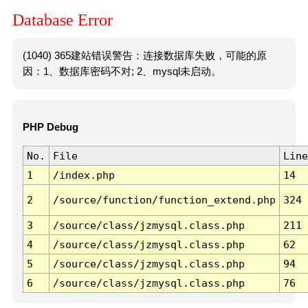
Database Error
(1040) 365建站错误警告：连接数据库失败，可能的原
因：1、数据库密码不对; 2、mysql未启动。
PHP Debug
No.
File
Line
1
/index.php
14
2
/source/function/function_extend.php
324
3
/source/class/jzmysql.class.php
211
4
/source/class/jzmysql.class.php
62
5
/source/class/jzmysql.class.php
94
6
/source/class/jzmysql.class.php
76