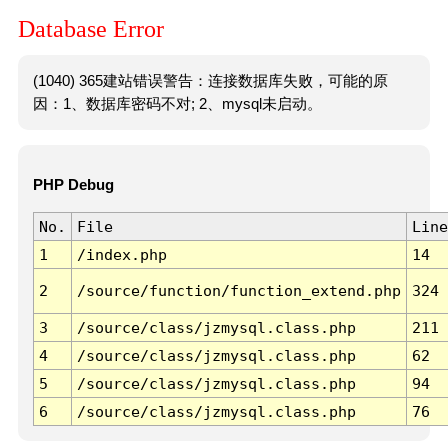
Database Error
(1040) 365建站错误警告：连接数据库失败，可能的原
因：1、数据库密码不对; 2、mysql未启动。
PHP Debug
No.
File
Line
1
/index.php
14
2
/source/function/function_extend.php
324
3
/source/class/jzmysql.class.php
211
4
/source/class/jzmysql.class.php
62
5
/source/class/jzmysql.class.php
94
6
/source/class/jzmysql.class.php
76