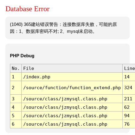
Database Error
(1040) 365建站错误警告：连接数据库失败，可能的原
因：1、数据库密码不对; 2、mysql未启动。
PHP Debug
No.
File
Line
1
/index.php
14
2
/source/function/function_extend.php
324
3
/source/class/jzmysql.class.php
211
4
/source/class/jzmysql.class.php
62
5
/source/class/jzmysql.class.php
94
6
/source/class/jzmysql.class.php
76