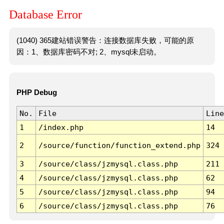
Database Error
(1040) 365建站错误警告：连接数据库失败，可能的原
因：1、数据库密码不对; 2、mysql未启动。
PHP Debug
No.
File
Line
1
/index.php
14
2
/source/function/function_extend.php
324
3
/source/class/jzmysql.class.php
211
4
/source/class/jzmysql.class.php
62
5
/source/class/jzmysql.class.php
94
6
/source/class/jzmysql.class.php
76