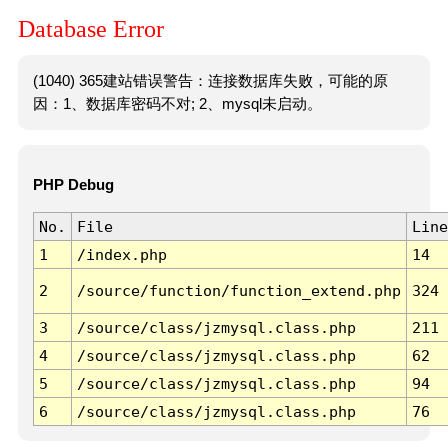
Database Error
(1040) 365建站错误警告：连接数据库失败，可能的原
因：1、数据库密码不对; 2、mysql未启动。
PHP Debug
No.
File
Line
1
/index.php
14
2
/source/function/function_extend.php
324
3
/source/class/jzmysql.class.php
211
4
/source/class/jzmysql.class.php
62
5
/source/class/jzmysql.class.php
94
6
/source/class/jzmysql.class.php
76