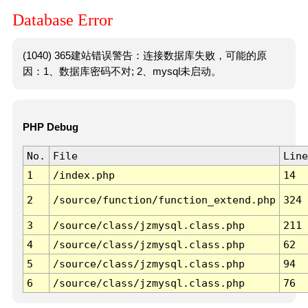
Database Error
(1040) 365建站错误警告：连接数据库失败，可能的原
因：1、数据库密码不对; 2、mysql未启动。
PHP Debug
No.
File
Line
1
/index.php
14
2
/source/function/function_extend.php
324
3
/source/class/jzmysql.class.php
211
4
/source/class/jzmysql.class.php
62
5
/source/class/jzmysql.class.php
94
6
/source/class/jzmysql.class.php
76